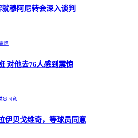
巴黎就穆阿尼转会深入谈判
 对他去76人感到震惊
阿拉伊贝戈维奇，等球员同意