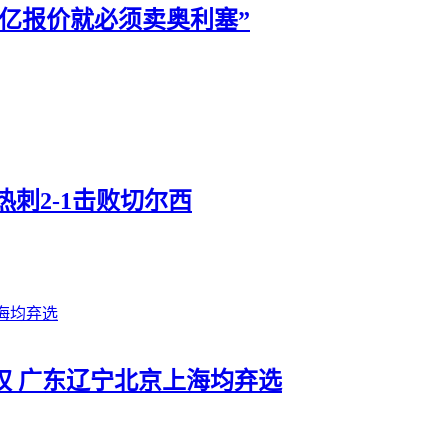
2亿报价就必须卖奥利塞”
刺2-1击败切尔西
弃权 广东辽宁北京上海均弃选